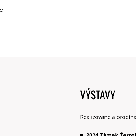
ěz
VÝSTAVY
Realizované a probíhaj
2024 Zámek Žerotín