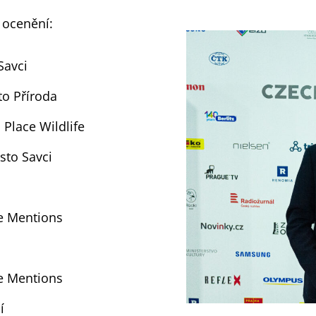
 ocenění:
Savci
to Příroda
 Place Wildlife
sto Savci
e Mentions
e Mentions
í