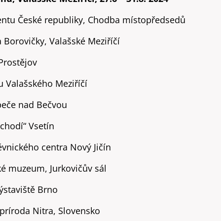
entu České republiky, Chodba místopředsedů
 Borovičky, Valašské Meziříčí
Prostějov
 Valašského Meziříčí
peče nad Bečvou
chodí“ Vsetín
ěvnického centra Nový Jičín
é muzeum, Jurkovičův sál
ýstaviště Brno
príroda Nitra, Slovensko