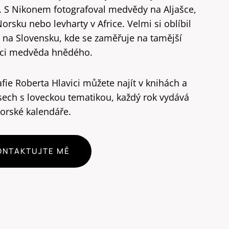
í. S Nikonem fotografoval medvědy na Aljašce,
Norsku nebo levharty v Africe. Velmi si oblíbil
y na Slovensku, kde se zaměřuje na tamější
ci medvěda hnědého.
fie Roberta Hlavici můžete najít v knihách a
sech s loveckou tematikou, každý rok vydává
torské kalendáře.
ONTAKTUJTE MĚ