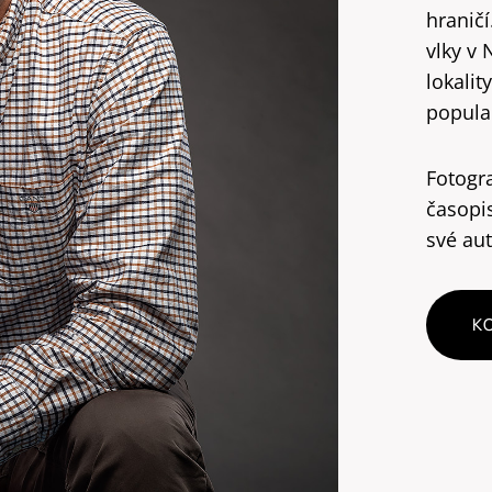
hranič
vlky v 
lokalit
popula
Fotogra
časopi
své au
K