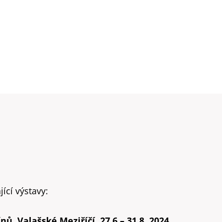
ící výstavy:
ů, Valašské Meziříčí, 27.6 – 31.8. 2024