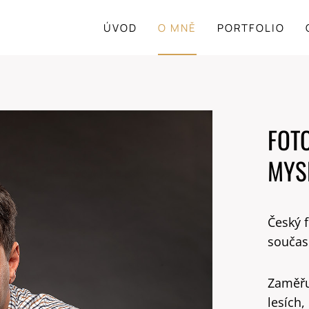
ÚVOD
O MNĚ
PORTFOLIO
FOTO
MYS
Český f
současn
Zaměřuj
lesích,